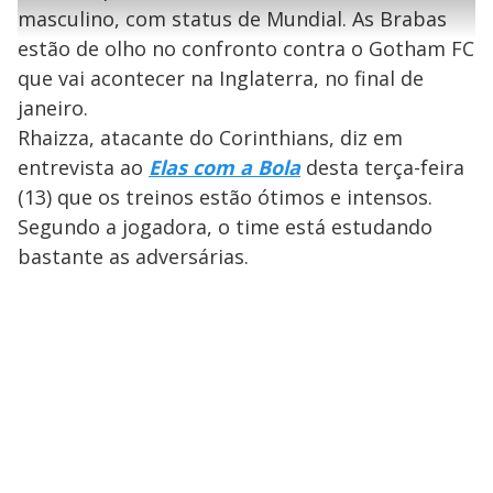
l
e
s
n
a
g
e
masculino, com status de Mundial. As Brabas
r
u
g
n
u
a
estão de olho no confronto contra o Gotham FC
d
n
o
d
s
o
que vai acontecer na Inglaterra, no final de
s
y
janeiro.
Rhaizza, atacante do Corinthians, diz em
M
entrevista ao
Elas com a Bola
desta terça-feira
V
u
d
o
(13) que os treinos estão ótimos e intensos.
Segundo a jogadora, o time está estudando
i
bastante as adversárias.
d
e
o