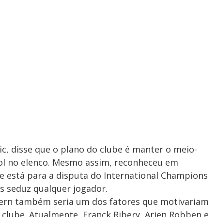
ic, disse que o plano do clube é manter o meio-
ol no elenco. Mesmo assim, reconheceu em
e está para a disputa do International Champions
s seduz qualquer jogador.
ern também seria um dos fatores que motivariam
o clube. Atualmente, Franck Ribery, Arjen Robben e