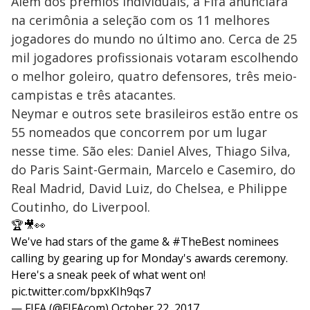
Além dos prêmios individuais, a Fifa anunciará
na cerimônia a seleção com os 11 melhores
jogadores do mundo no último ano. Cerca de 25
mil jogadores profissionais votaram escolhendo
o melhor goleiro, quatro defensores, três meio-
campistas e três atacantes.
Neymar e outros sete brasileiros estão entre os
55 nomeados que concorrem por um lugar
nesse time. São eles: Daniel Alves, Thiago Silva,
do Paris Saint-Germain, Marcelo e Casemiro, do
Real Madrid, David Luiz, do Chelsea, e Philippe
Coutinho, do Liverpool.
🏆🎥👀
We've had stars of the game &
#TheBest
nominees
calling by gearing up for Monday's awards ceremony.
Here's a sneak peek of what went on!
pic.twitter.com/bpxKIh9qs7
— FIFA (@FIFAcom)
October 22, 2017