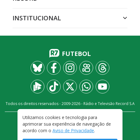
INSTITUCIONAL
FUTEBOL
Todos os direitos reservados - 2009-
2026
- Rádio e Televisão Record S.A
Utilizamos cookies e tecnologia para
CARREIRA
FALE CONOSCO
PRIVACIDADE
aprimorar sua experiência de navegação de
TERMOS E CONDIÇÕES DE USO
acordo com o
Aviso de Privacidade
.