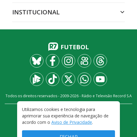
INSTITUCIONAL
FUTEBOL
Todos os direitos reservados - 2009-
2026
- Rádio e Televisão Record S.A
Utilizamos cookies e tecnologia para
CARREIRA
FALE CONOSCO
PRIVACIDADE
aprimorar sua experiência de navegação de
TERMOS E CONDIÇÕES DE USO
acordo com o
Aviso de Privacidade
.