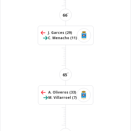
´
66
J. Garces
(29)
C. Menacho
(11)
´
65
A. Oliveros
(33)
M. Villarroel
(7)