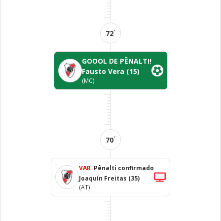
´
72
GOOOL DE PÊNALTI!
Fausto Vera
(15)
(MC)
´
70
-
VAR
Pênalti confirmado
Joaquín Freitas
(35)
(AT)