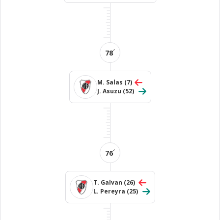
´
78
M. Salas
(7)
J. Asuzu
(52)
´
76
T. Galvan
(26)
L. Pereyra
(25)