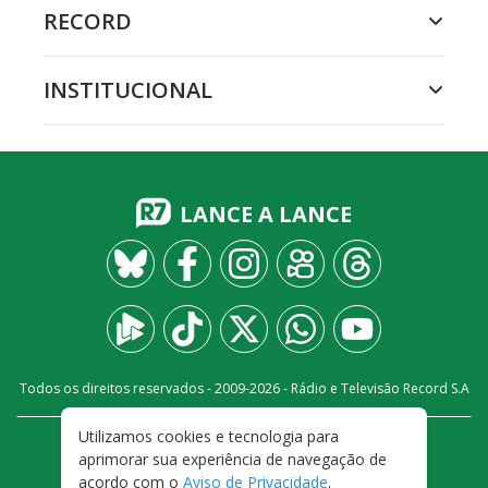
RECORD
INSTITUCIONAL
LANCE A LANCE
Todos os direitos reservados - 2009-
2026
- Rádio e Televisão Record S.A
Utilizamos cookies e tecnologia para
CARREIRA
FALE CONOSCO
PRIVACIDADE
aprimorar sua experiência de navegação de
TERMOS E CONDIÇÕES DE USO
acordo com o
Aviso de Privacidade
.