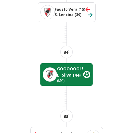
Fausto Vera
(15)
S. Lencina
(39)
´
84
GOOOOOOL!
L. Silva
(44)
(MC)
´
83