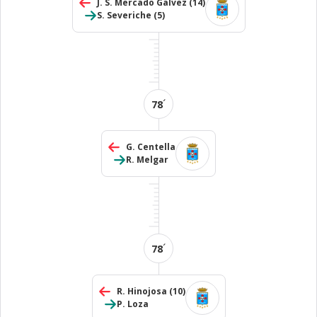
J. S. Mercado Galvez
(14)
S. Severiche
(5)
´
78
G. Centella
R. Melgar
´
78
R. Hinojosa
(10)
P. Loza