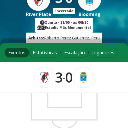
Encerrado
River Plate
Blooming
Quinta
-
28/05
- às
00h30
Estadio Mâs Monumental
Árbitro:
Roberto Perez Gutierrez, Peru
Eventos
Estatísticas
Escalação
Jogadores
3
0
-