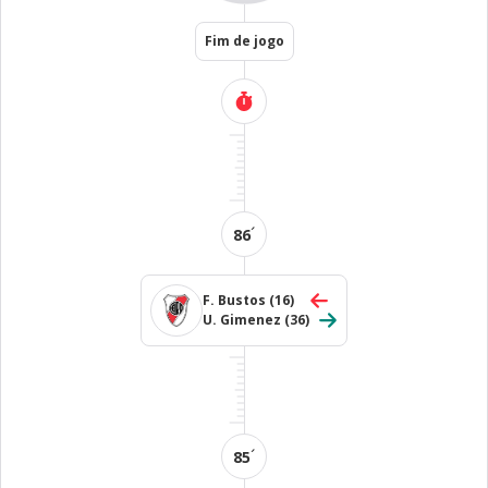
Fim de jogo
´
86
F. Bustos
(16)
U. Gimenez
(36)
´
85