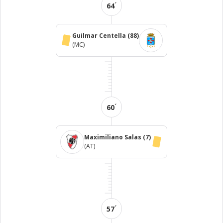
´
64
Guilmar Centella
(88)
(MC)
´
60
Maximiliano Salas
(7)
(AT)
´
57