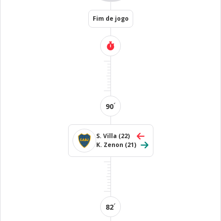
Fim de jogo
´
90
S. Villa
(22)
K. Zenon
(21)
´
82