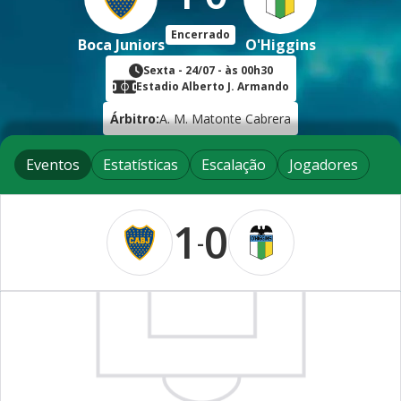
Encerrado
Boca Juniors
O'Higgins
Sexta
-
24/07
- às
00h30
Estadio Alberto J. Armando
Árbitro:
A. M. Matonte Cabrera
Eventos
Estatísticas
Escalação
Jogadores
1
0
-