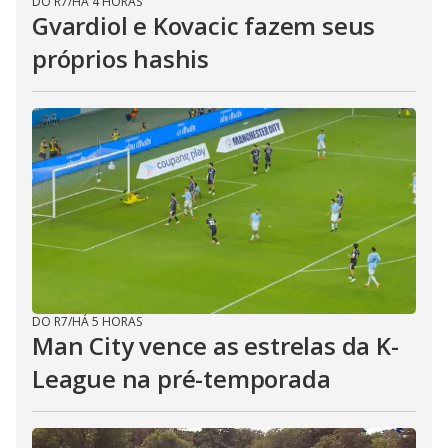
DO R7
/
HÁ 4 HORAS
Gvardiol e Kovacic fazem seus
próprios hashis
DO R7
/
HÁ 5 HORAS
Man City vence as estrelas da K-
League na pré-temporada