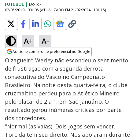
FUTEBOL
|
Do R7
02/05/2019 - 00H05
(ATUALIZADO EM
21/02/2024 - 10H15
)
A+
A-
Adicione como fonte preferencial no Google
Opens in new window
O zagueiro Werley não escondeu o sentimento
de frustração com a segunda derrota
consecutiva do Vasco no Campeonato
Brasileiro. Na noite desta quarta-feira, o clube
cruzmaltino perdeu para o Atlético Mineiro
pelo placar de 2 a 1, em São Januário. O
resultado gerou inúmeras críticas por parte
dos torcedores.
"Normal (as vaias). Dois jogos sem vencer.
Torcida tem seu direito. Nos apoiaram durante