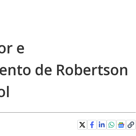
or e
nto de Robertson
ol