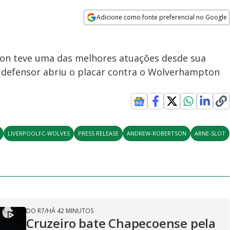
Adicione como fonte preferencial no Google
Opens in new window
son teve uma das melhores atuações desde sua
o defensor abriu o placar contra o Wolverhampton
LIVERPOOLFC-WOLVES
PRESS RELEASE
ANDREW-ROBERTSON
ARNE-SLOT
DO R7
/
HÁ 42 MINUTOS
Cruzeiro bate Chapecoense pela