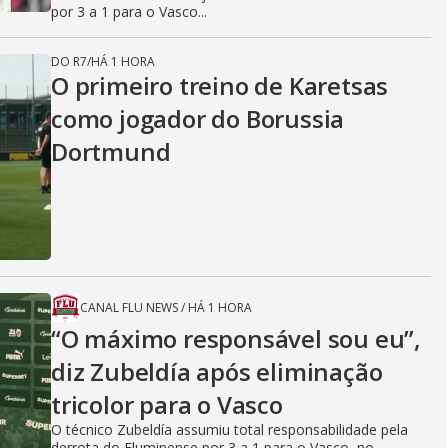
por 3 a 1 para o Vasco...
DO R7
/
HÁ 1 HORA
O primeiro treino de Karetsas
como jogador do Borussia
Dortmund
CANAL FLU NEWS
/
HÁ 1 HORA
“O máximo responsável sou eu”,
diz Zubeldía após eliminação
tricolor para o Vasco
O técnico Zubeldía assumiu total responsabilidade pela
derrota do Fluminense por 3 a 1 para o Vasco, no