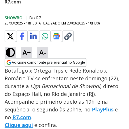
R7.com
SHOWBOL
|
Do R7
23/03/2025 - 18H30
(ATUALIZADO EM
23/03/2025 - 18H30
)
A+
A-
Adicione como fonte preferencial no Google
Opens in new window
Botafogo x Ortega Tips e Rede Ronaldo x
Romário TV se enfrentam neste domingo (22),
durante a
Liga Betnacional de Showbol
, direto
do Espaço Hall, no Rio de Janeiro (RJ).
Acompanhe o primeiro duelo às 19h, e na
sequência, o segundo às 20h15, no
PlayPlus
e
no
R7.com
.
Clique aqui
e confira.