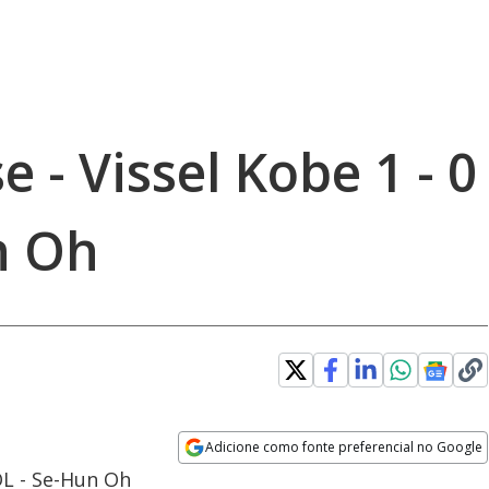
 - Vissel Kobe 1 - 0
n Oh
Adicione como fonte preferencial no Google
Opens in new window
GOL - Se-Hun Oh