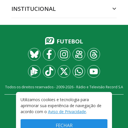
INSTITUCIONAL
FUTEBOL
Todos os direitos reservados - 2009-
2026
- Rádio e Televisão Record S.A
Utilizamos cookies e tecnologia para
CARREIRA
FALE CONOSCO
PRIVACIDADE
aprimorar sua experiência de navegação de
TERMOS E CONDIÇÕES DE USO
acordo com o
Aviso de Privacidade
.
FECHAR