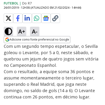
FUTEBOL
|
Do R7
26/01/2019 - 12H38
(ATUALIZADO EM
21/02/2024 - 14H44
)
A+
A-
Adicione como fonte preferencial no Google
Opens in new window
Com um segundo tempo espetacular, o Sevilla
goleou o Levante, por 5 a 0, neste sábado, e
quebrou um jejum de quatro jogos sem vitória
no Campeonato Espanhol.
Com o resultado, a equipe soma 36 pontos e
assume momentaneamente o terceiro lugar,
superando o Real Madrid, que joga neste
domingo, no saldo de gols (14 a 6). O Levante
continua com 26 pontos, em décimo lugar.