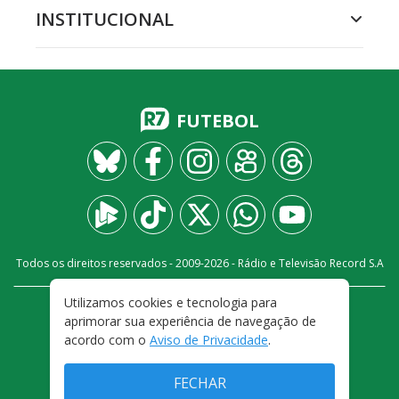
INSTITUCIONAL
FUTEBOL
Todos os direitos reservados - 2009-
2026
- Rádio e Televisão Record S.A
Utilizamos cookies e tecnologia para
CARREIRA
FALE CONOSCO
PRIVACIDADE
aprimorar sua experiência de navegação de
TERMOS E CONDIÇÕES DE USO
acordo com o
Aviso de Privacidade
.
FECHAR