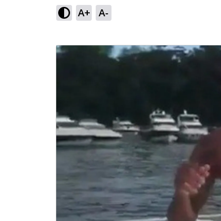
A+
A-