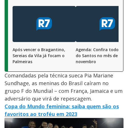
Após vencer o Bragantino,
Agenda: Confira todos os 
Sereias da Vila já focam o
do Santos no mês de
Palmeiras
novembro
Comandadas pela técnica sueca Pia Mariane
Sundhage, as meninas do Brasil caíram no
grupo F do Mundial – com França, Jamaica e um
adversário que virá de repescagem.
Copa do Mundo feminina: saiba quem são os
favoritos ao troféu em 2023