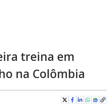
eira treina em
lho na Colômbia