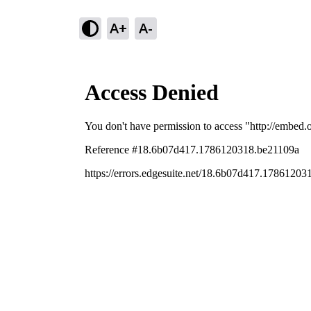
A+
A-