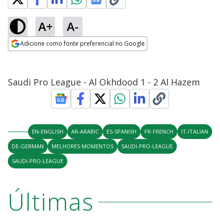
A+
A-
Adicione como fonte preferencial no Google
Opens in new window
Saudi Pro League - Al Okhdood 1 - 2 Al Hazem
EN-ENGLISH
AR-ARABIC
ES-SPANISH
FR-FRENCH
IT-ITALIAN
DE-GERMAN
MELHORES MOMENTOS
SAUDI-PRO-LEAGUE
SAUDI-PRO-LEAGUE
Últimas