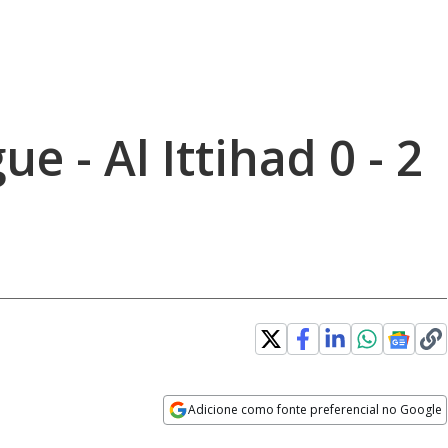
e - Al Ittihad 0 - 2
Adicione como fonte preferencial no Google
Opens in new window