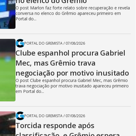
no elenco do Grêmio
O post Marlon faz forte relato sobre recuperação e revela
conversa no elenco do Grêmio apareceu primeiro em
Portal do...
PORTAL DO GREMISTA
/
07/08/2026
Clube espanhol procura Gabriel
Mec, mas Grêmio trava
negociação por motivo inusitado
O post Clube espanhol procura Gabriel Mec, mas Grêmio
trava negociação por motivo inusitado apareceu primeiro
em Portal do...
PORTAL DO GREMISTA
/
07/08/2026
Torcida responde após
classificação, e Grêmio espera