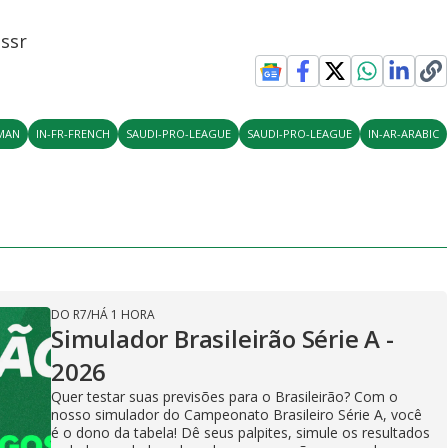
assr
RMAN
IN-FR-FRENCH
SAUDI-PRO-LEAGUE
SAUDI-PRO-LEAGUE
IN-AR-ARABIC
DO R7
/
HÁ 1 HORA
Simulador Brasileirão Série A -
2026
Quer testar suas previsões para o Brasileirão? Com o
nosso simulador do Campeonato Brasileiro Série A, você
é o dono da tabela! Dê seus palpites, simule os resultados