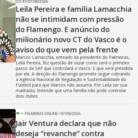
DO R7
/
07/08/2026
Leila Pereira e família Lamacchia
não se intimidam com pressão
do Flamengo. E anúncio do
milionário novo CT do Vasco é o
aviso do que vem pela frente
Marcos Lamacchia, enteado da presidente do Palmeiras,
Leila Pereira, fez questão de vazar como será o primeiro
passo da SAF que controlará o Vasco. E que será presidida
por ele. A direção do Flamengo promete seguir cobrando
a Agência Nacional de Regulação e Sustentabilidade do
Futebol para que Marcos não assuma. Por Leila ser sua
madrasta. Entende que uma família não pode controlar
dois clubes
PALMEIRAS ONLINE
/
07/08/2026
Jair Ventura declara que não
deseja “revanche” contra