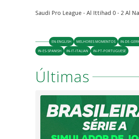
Saudi Pro League - Al Ittihad 0 - 2 Al N
EN-ENGLISH
MELHORES MOMENTOS
IN-DE-GE
IN-ES-SPANISH
IN-IT-ITALIAN
IN-PT-PORTUGUESE
Últimas