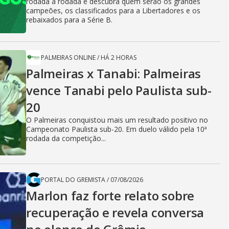
rodada a rodada e descubra quem serão os grandes
campeões, os classificados para a Libertadores e os
rebaixados para a Série B.
PALMEIRAS ONLINE
/
HÁ 2 HORAS
Palmeiras x Tanabi: Palmeiras
vence Tanabi pelo Paulista sub-
20
O Palmeiras conquistou mais um resultado positivo no
Campeonato Paulista sub-20. Em duelo válido pela 10ª
rodada da competição...
PORTAL DO GREMISTA
/
07/08/2026
Marlon faz forte relato sobre
recuperação e revela conversa