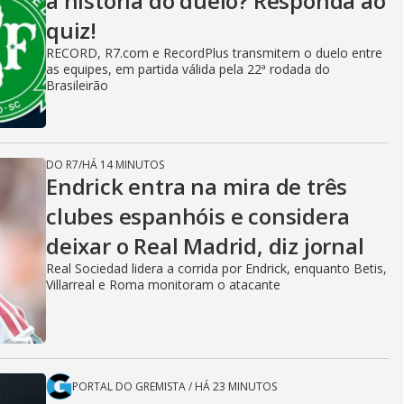
a história do duelo? Responda ao
quiz!
RECORD, R7.com e RecordPlus transmitem o duelo entre
as equipes, em partida válida pela 22ª rodada do
Brasileirão
DO R7
/
HÁ 14 MINUTOS
Endrick entra na mira de três
clubes espanhóis e considera
deixar o Real Madrid, diz jornal
Real Sociedad lidera a corrida por Endrick, enquanto Betis,
Villarreal e Roma monitoram o atacante
PORTAL DO GREMISTA
/
HÁ 23 MINUTOS