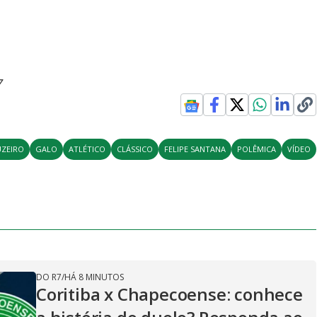
7
UZEIRO
GALO
ATLÉTICO
CLÁSSICO
FELIPE SANTANA
POLÊMICA
VÍDEO
DO R7
/
HÁ 8 MINUTOS
Coritiba x Chapecoense: conhece