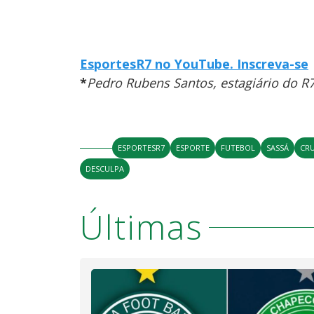
EsportesR7 no YouTube. Inscreva-se
*
Pedro Rubens Santos, estagiário do R
ESPORTESR7
ESPORTE
FUTEBOL
SASSÁ
CR
DESCULPA
Últimas