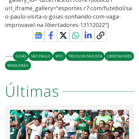
url_iframe_gallery="esportes.r7.com/futebol/sa
o-paulo-visita-o-goias-sonhando-com-vaga-
improvavel-na-libertadores-13112022"]
GOIÁS
SÃO PAULO
SPFC
TRICOLOR PAULISTA
LIBERTADORES
BRASILEIRÃO
Últimas