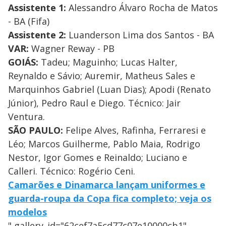
Assistente 1:
Alessandro Álvaro Rocha de Matos
- BA (Fifa)
Assistente 2:
Luanderson Lima dos Santos - BA
VAR:
Wagner Reway - PB
GOIÁS:
Tadeu; Maguinho; Lucas Halter,
Reynaldo e Sávio; Auremir, Matheus Sales e
Marquinhos Gabriel (Luan Dias); Apodi (Renato
Júnior), Pedro Raul e Diego. Técnico: Jair
Ventura.
SÃO PAULO:
Felipe Alves, Rafinha, Ferraresi e
Léo; Marcos Guilherme, Pablo Maia, Rodrigo
Nestor, Igor Gomes e Reinaldo; Luciano e
Calleri. Técnico: Rogério Ceni.
Camarões e Dinamarca lançam uniformes e
guarda-roupa da Copa fica completo; veja os
modelos
" gallery_id="62cef7a5cd77c07e10000cb1"