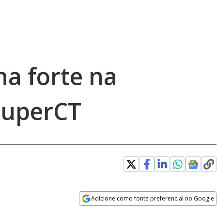
na forte na
SuperCT
Adicione como fonte preferencial no Google
Opens in new window