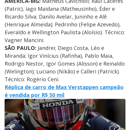
AMÉRICA-MG:
Matheus Cavichioli; Raúl Caceres
(Patric), Iago Maidana (Matheusinho), Éder e
Ricardo Silva; Danilo Avelar, Juninho e Alê
(Henrique Almeida); Pedrinho (Felipe Azevedo),
Everaldo e Wellington Paulista (Aloísio). Técnico:
Vagner Mancini.
SÃO PAULO:
Jandrei; Diego Costa, Léo e
Miranda; Igor Vinícius (Rafinha), Pablo Maia,
Rodrigo Nestor, Igor Gomes (Alisson) e Reinaldo
(Welington); Luciano (Nikão) e Calleri (Patrick).
Técnico: Rogério Ceni.
Réplica de carro de Max Verstappen campeão
é vendida por R$ 50 mil