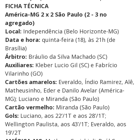
FICHA TÉCNICA
América-MG 2 x 2 São Paulo (2 - 3 no
agregado)
Local:
Independência (Belo Horizonte-MG)
Data e hora:
quinta-feira (18), às 21h (de
Brasília)
Árbitro:
Bráulio da Silva Machado (SC)
Auxiliares:
Kleber Lucio Gil (SC) e Fabrício
Vilarinho (GO)
Cartões amarelos:
Everaldo, Índio Ramirez, Alê,
Matheusinho, Eder e Danilo Avelar (América-
MG); Luciano e Miranda (São Paulo)
Cartão vermelho:
Miranda (São Paulo)
Gols:
Luciano, aos 22’/1T e aos 28’/1T;
Wellington Paulista, aos 43’/1T; Everaldo, aos
19’/2T