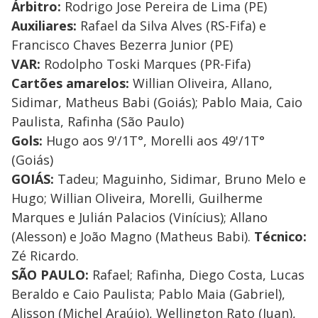
Árbitro:
Rodrigo Jose Pereira de Lima (PE)
Auxiliares:
Rafael da Silva Alves (RS-Fifa) e
Francisco Chaves Bezerra Junior (PE)
VAR:
Rodolpho Toski Marques (PR-Fifa)
Cartões amarelos:
Willian Oliveira, Allano,
Sidimar, Matheus Babi (Goiás); Pablo Maia, Caio
Paulista, Rafinha (São Paulo)
Gols:
Hugo aos 9'/1T°, Morelli aos 49'/1T°
(Goiás)
GOIÁS:
Tadeu; Maguinho, Sidimar, Bruno Melo e
Hugo; Willian Oliveira, Morelli, Guilherme
Marques e Julián Palacios (Vinícius); Allano
(Alesson) e João Magno (Matheus Babi).
Técnico:
Zé Ricardo.
SÃO PAULO:
Rafael; Rafinha, Diego Costa, Lucas
Beraldo e Caio Paulista; Pablo Maia (Gabriel),
Alisson (Michel Araújo), Wellington Rato (Juan),