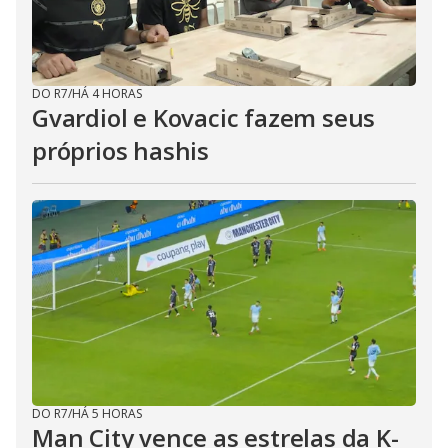
DO R7
/
HÁ 4 HORAS
Gvardiol e Kovacic fazem seus
próprios hashis
DO R7
/
HÁ 5 HORAS
Man City vence as estrelas da K-