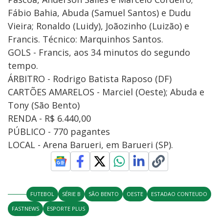
Fábio Bahia, Abuda (Samuel Santos) e Dudu
Vieira; Ronaldo (Luidy), Joãozinho (Luizão) e
Francis. Técnico: Marquinhos Santos.
GOLS - Francis, aos 34 minutos do segundo
tempo.
ÁRBITRO - Rodrigo Batista Raposo (DF)
CARTÕES AMARELOS - Marciel (Oeste); Abuda e
Tony (São Bento)
RENDA - R$ 6.440,00
PÚBLICO - 770 pagantes
LOCAL - Arena Barueri, em Barueri (SP).
FUTEBOL
SÉRIE B
SÃO BENTO
OESTE
ESTADAO CONTEUDO
FASTNEWS
ESPORTE PLUS