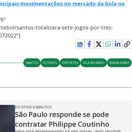
principais movimentações no mercado da bola no
76"
tebol/santos-totalizara-sete-jogos-por-tres-
072022"]
SANTOS
FUTEBOL
ESPORTES
VILA BELMIRO
BRASILEIRÃO
DO R7
/
HÁ 6 MINUTOS
São Paulo responde se pode
contratar Philippe Coutinho
Meia está desempregado há seis meses, após rescindir