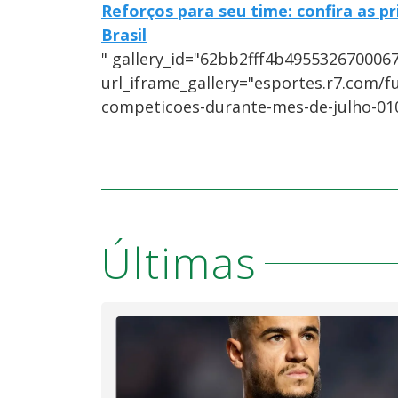
Reforços para seu time: confira as 
Brasil
" gallery_id="62bb2fff4b495532670006
url_iframe_gallery="esportes.r7.com/fu
competicoes-durante-mes-de-julho-01
Últimas