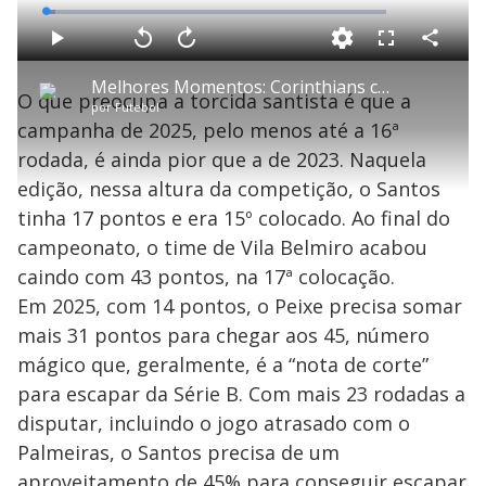
L
o
a
d
C
P
V
A
P
F
e
o
l
o
v
u
d
m
a
l
a
l
:
Melhores Momentos: Corinthians chega perto da vitória no fim, mas fica no 0 x 0 com o Cruzeiro
p
y
t
n
l
3
O que preocupa a torcida santista é que a
a
a
ç
s
.
por
Futebol
r
r
a
c
0
t
1
r
l
r
2
campanha de 2025, pelo menos até a 16ª
i
0
1
e
%
l
s
0
e
h
rodada, é ainda pior que a de 2023. Naquela
e
s
n
a
g
e
r
u
g
edição, nessa altura da competição, o Santos
n
u
a
d
n
o
d
tinha 17 pontos e era 15º colocado. Ao final do
s
o
s
campeonato, o time de Vila Belmiro acabou
y
caindo com 43 pontos, na 17ª colocação.
Em 2025, com 14 pontos, o Peixe precisa somar
M
V
u
d
mais 31 pontos para chegar aos 45, número
o
mágico que, geralmente, é a “nota de corte”
i
para escapar da Série B. Com mais 23 rodadas a
disputar, incluindo o jogo atrasado com o
Palmeiras, o Santos precisa de um
d
aproveitamento de 45% para conseguir escapar