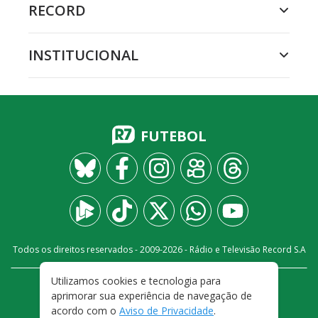
RECORD
INSTITUCIONAL
FUTEBOL
Todos os direitos reservados - 2009-
2026
- Rádio e Televisão Record S.A
Utilizamos cookies e tecnologia para
CARREIRA
FALE CONOSCO
PRIVACIDADE
aprimorar sua experiência de navegação de
TERMOS E CONDIÇÕES DE USO
acordo com o
Aviso de Privacidade
.