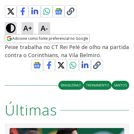
A+
A-
Adicione como fonte preferencial no Google
Opens in new window
Peixe trabalha no CT Rei Pelé de olho na partida
contra o Corinthians, na Vila Belmiro.
BRASILEIRAO
TREINAMENTO
SANTOS
Últimas