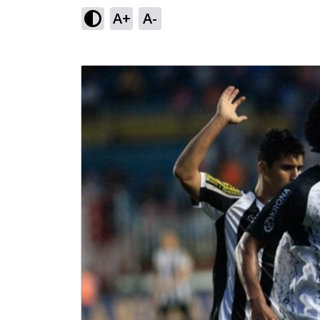
A+
A-