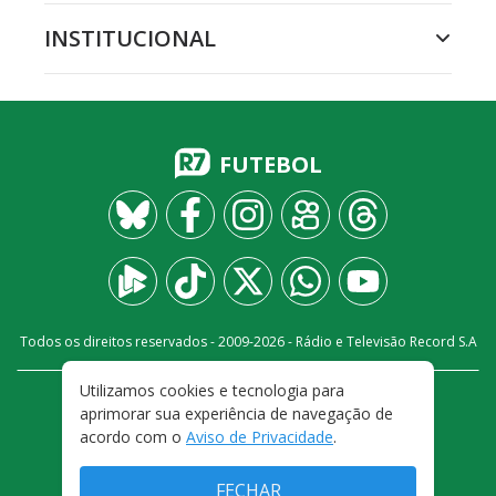
INSTITUCIONAL
FUTEBOL
Todos os direitos reservados - 2009-
2026
- Rádio e Televisão Record S.A
Utilizamos cookies e tecnologia para
CARREIRA
FALE CONOSCO
PRIVACIDADE
aprimorar sua experiência de navegação de
TERMOS E CONDIÇÕES DE USO
acordo com o
Aviso de Privacidade
.
FECHAR