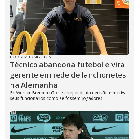
d
e
o
DO R7
/
HÁ 19 MINUTOS
Técnico abandona futebol e vira
gerente em rede de lanchonetes
na Alemanha
Ex-Werder Bremen não se arrepende da decisão e motiva
seus funcionários como se fossem jogadores