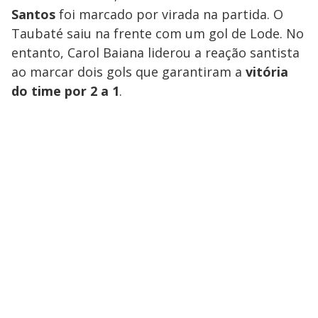
y
Santos
foi marcado por virada na partida. O
M
V
u
d
Taubaté saiu na frente com um gol de Lode. No
o
entanto, Carol Baiana liderou a reação santista
i
ao marcar dois gols que garantiram a
vitória
do time por 2 a 1
.
d
e
o