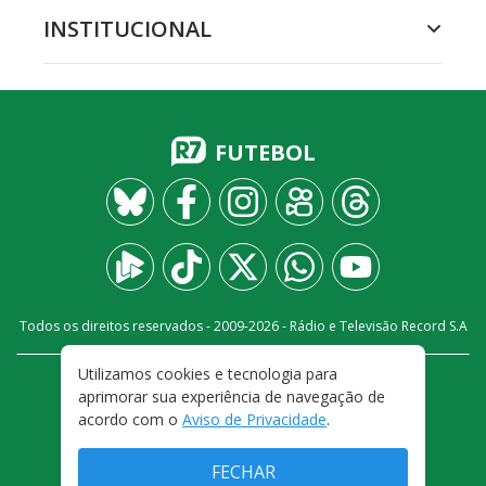
INSTITUCIONAL
FUTEBOL
Todos os direitos reservados - 2009-
2026
- Rádio e Televisão Record S.A
Utilizamos cookies e tecnologia para
CARREIRA
FALE CONOSCO
PRIVACIDADE
aprimorar sua experiência de navegação de
TERMOS E CONDIÇÕES DE USO
acordo com o
Aviso de Privacidade
.
FECHAR