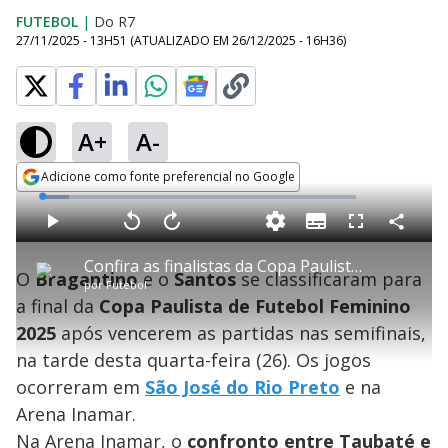
FUTEBOL
|
Do R7
27/11/2025 - 13H51
(ATUALIZADO EM
26/12/2025 - 16H36
)
A+
A-
Adicione como fonte preferencial no Google
Opens in new window
L
o
a
S
d
u
C
P
V
A
P
F
e
b
o
l
o
v
u
d
t
m
a
l
a
l
:
Confira as finalistas da Copa Paulista de 2025
i
p
y
t
n
l
8
O
Bragantino
e o
Santos
se classificaram para
t
a
a
ç
s
.
por
Futebol
l
r
r
a
c
5
e
t
1
r
l
r
0
a final da
Copa Paulista de Futebol Feminino
s
i
0
1
e
%
l
s
0
e
h
2025
após vencerem as partidas nas semifinais,
e
s
n
a
g
e
r
u
g
na tarde desta quarta-feira (26). Os jogos
n
u
a
d
n
o
d
ocorreram em
São José do Rio Preto
e na
s
o
s
Arena Inamar.
Na Arena Inamar, o
confronto entre Taubaté e