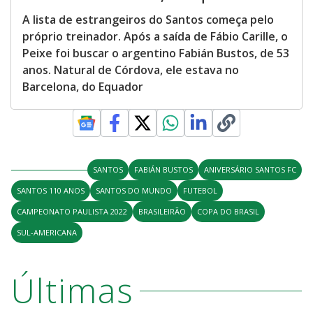
A lista de estrangeiros do Santos começa pelo
próprio treinador. Após a saída de Fábio Carille, o
Peixe foi buscar o argentino Fabián Bustos, de 53
anos. Natural de Córdova, ele estava no
Barcelona, do Equador
SANTOS
FABIÁN BUSTOS
ANIVERSÁRIO SANTOS FC
SANTOS 110 ANOS
SANTOS DO MUNDO
FUTEBOL
CAMPEONATO PAULISTA 2022
BRASILEIRÃO
COPA DO BRASIL
SUL-AMERICANA
Últimas