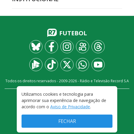
FUTEBOL
Todos os direitos reservados - 2009-
2026
- Rádio e Televisão Record S.A
Utilizamos cookies e tecnologia para
CARREIRA
FALE CONOSCO
PRIVACIDADE
aprimorar sua experiência de navegação de
TERMOS E CONDIÇÕES DE USO
acordo com o
Aviso de Privacidade
.
FECHAR