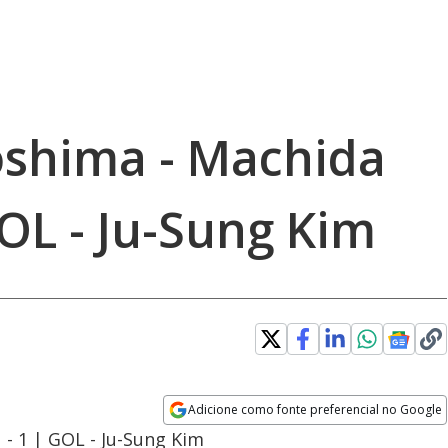
oshima - Machida
GOL - Ju-Sung Kim
Adicione como fonte preferencial no Google
Opens in new window
 - 1 | GOL - Ju-Sung Kim