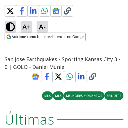
A+
A-
Adicione como fonte preferencial no Google
Opens in new window
San Jose Earthquakes - Sporting Kansas City 3 -
0 | GOLO - Daniel Munie
MLS
MLS
MELHORES MOMENTOS
SPINOFFS
Últimas