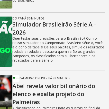
do Brasileiro...
DO R7
/
HÁ 36 MINUTOS
Simulador Brasileirão Série A -
2026
Quer testar suas previsões para o Brasileirão? Com o
nosso simulador do Campeonato Brasileiro Série A, você
é o dono da tabela! Dê seus palpites, simule os resultados
rodada a rodada e descubra quem serão os grandes
campeões, os classificados para a Libertadores e os
rebaixados para a Série B.
PALMEIRAS ONLINE
/
HÁ 43 MINUTOS
Abel revela valor bilionário do
elenco e exalta projeto do
Palmeiras
A classificação do Palmeiras para as quartas de final da