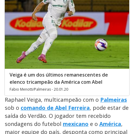
Veiga é um dos últimos remanescentes de
elenco tricampeão da América com Abel
Fabio Menotti/Palmeiras - 20.01.20
Raphael Veiga, multicampeão com o
Palmeiras
sob o
comando de Abel Ferreira
, pode estar de
saída do Verdão. O jogador tem recebido
sondagens do futebol
mexicano
e o
América
,
maior equipe do país, desponta como principal