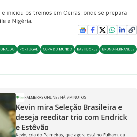
 e iniciou os treinos em Oeiras, onde se prepara
le e Nigéria.
-RONALDO
PORTUGAL
COPA DO MUNDO
BASTIDORES
BRUNO-FERNANDES
PALMEIRAS ONLINE
/
HÁ 9 MINUTOS
Kevin mira Seleção Brasileira e
deseja reeditar trio com Endrick
e Estêvão
Kevin, cria do Palmeiras, que agora está no Fulham, da