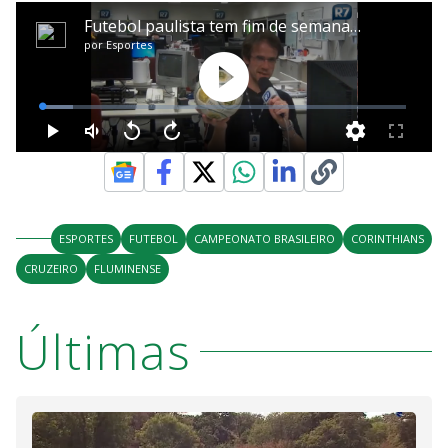
ESPORTES
FUTEBOL
CAMPEONATO BRASILEIRO
CORINTHIANS
CRUZEIRO
FLUMINENSE
Últimas