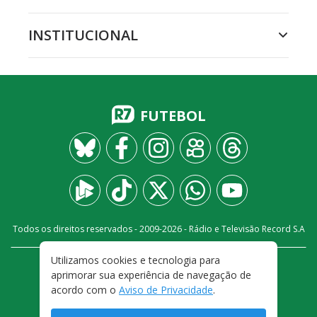
INSTITUCIONAL
FUTEBOL
Todos os direitos reservados - 2009-
2026
- Rádio e Televisão Record S.A
Utilizamos cookies e tecnologia para
CARREIRA
FALE CONOSCO
PRIVACIDADE
aprimorar sua experiência de navegação de
TERMOS E CONDIÇÕES DE USO
acordo com o
Aviso de Privacidade
.