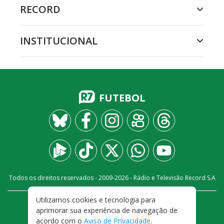
RECORD
INSTITUCIONAL
FUTEBOL
Todos os direitos reservados - 2009-
2026
- Rádio e Televisão Record S.A
Utilizamos cookies e tecnologia para
CARREIRA
FALE CONOSCO
PRIVACIDADE
aprimorar sua experiência de navegação de
TERMOS E CONDIÇÕES DE USO
acordo com o
Aviso de Privacidade
.