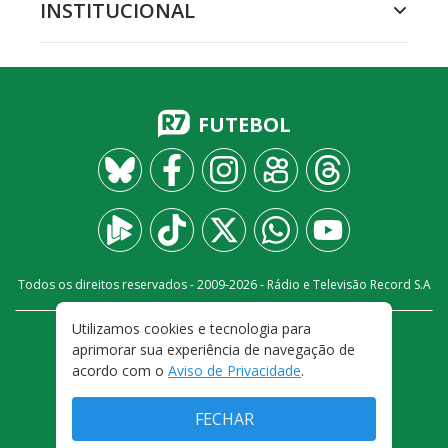
INSTITUCIONAL
FUTEBOL
Todos os direitos reservados - 2009-
2026
- Rádio e Televisão Record S.A
Utilizamos cookies e tecnologia para
CARREIRA
FALE CONOSCO
PRIVACIDADE
aprimorar sua experiência de navegação de
TERMOS E CONDIÇÕES DE USO
acordo com o
Aviso de Privacidade
.
FECHAR