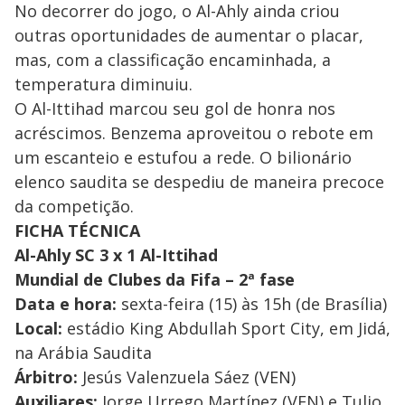
No decorrer do jogo, o Al-Ahly ainda criou
outras oportunidades de aumentar o placar,
mas, com a classificação encaminhada, a
temperatura diminuiu.
O Al-Ittihad marcou seu gol de honra nos
acréscimos. Benzema aproveitou o rebote em
um escanteio e estufou a rede. O bilionário
elenco saudita se despediu de maneira precoce
da competição.
FICHA TÉCNICA
Al-Ahly SC 3 x 1 Al-Ittihad
Mundial de Clubes da Fifa – 2ª fase
Data e hora:
sexta-feira (15) às 15h (de Brasília)
Local:
estádio King Abdullah Sport City, em Jidá,
na Arábia Saudita
Árbitro:
Jesús Valenzuela Sáez (VEN)
Auxiliares:
Jorge Urrego Martínez (VEN) e Tulio