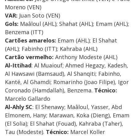
Moreno (VEN)
VAR:
Juan Soto (VEN)
Gols:
Maâloul (AHL); Shahat (AHL); Emam (AHL);
Benzema (ITT)
Cartões amarelos:
Emam (AHL); El Shahat
(AHL); Fabinho (ITT); Kahraba (AHL)
Cartão vermelho:
Anthony Modeste (AHL)
Al-Ittihad
: Al Muaiouf; Ahmed Hegazy, Kadesh,
Al Hawsawi (Bamsaud), Al Shanqiti; Fabinho,
Kanté, Al Ghamdi; Romarinho (Joao Filipe), Igor
Coronado (Hamdallah), Benzema.
Técnico:
Marcelo Gallardo
Al-Ahly SC
: El Shenawy; Maâloul, Yasser, Abd
Elmonem, Hany; Marawan, Koka (Dieng), Emam
(El Solia); El Shahat (Fouad), Kahraba (Taher),
Tau (Modeste).
Técnico:
Marcel Koller