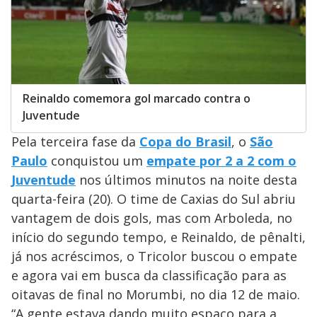
Reinaldo comemora gol marcado contra o
Juventude
Pela terceira fase da
Copa do Brasil
, o
São
Paulo
conquistou um
empate por 2 a 2 com o
Juventude
nos últimos minutos na noite desta
quarta-feira (20). O time de Caxias do Sul abriu
vantagem de dois gols, mas com Arboleda, no
início do segundo tempo, e Reinaldo, de pênalti,
já nos acréscimos, o Tricolor buscou o empate
e agora vai em busca da classificação para as
oitavas de final no Morumbi, no dia 12 de maio.
“A gente estava dando muito espaço para a