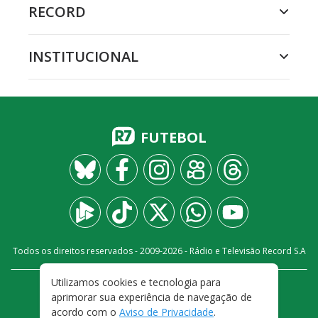
RECORD
INSTITUCIONAL
FUTEBOL
Todos os direitos reservados - 2009-
2026
- Rádio e Televisão Record S.A
Utilizamos cookies e tecnologia para
CARREIRA
FALE CONOSCO
PRIVACIDADE
aprimorar sua experiência de navegação de
TERMOS E CONDIÇÕES DE USO
acordo com o
Aviso de Privacidade
.