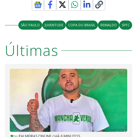
SÃO PAULO
JUVENTUDE
COPA DO BRASIL
REINALDO
SPFC
Últimas
PALMEIRAS ONLINE
/
HÁ 6 MINUTOS