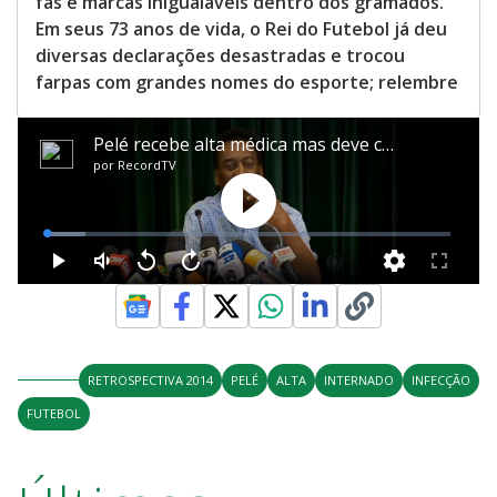
fãs e marcas inigualáveis dentro dos gramados.
Em seus 73 anos de vida, o Rei do Futebol já deu
diversas declarações desastradas e trocou
farpas com grandes nomes do esporte; relembre
RETROSPECTIVA 2014
PELÉ
ALTA
INTERNADO
INFECÇÃO
FUTEBOL