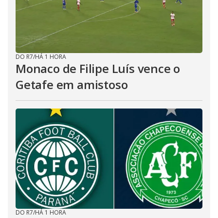
DO R7
/
HÁ 1 HORA
Monaco de Filipe Luís vence o
Getafe em amistoso
DO R7
/
HÁ 1 HORA