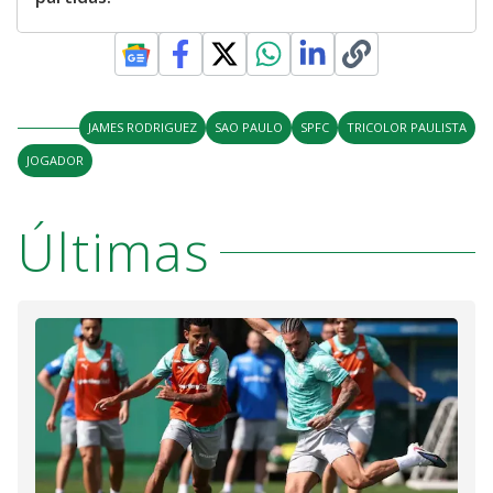
JAMES RODRIGUEZ
SAO PAULO
SPFC
TRICOLOR PAULISTA
JOGADOR
Últimas