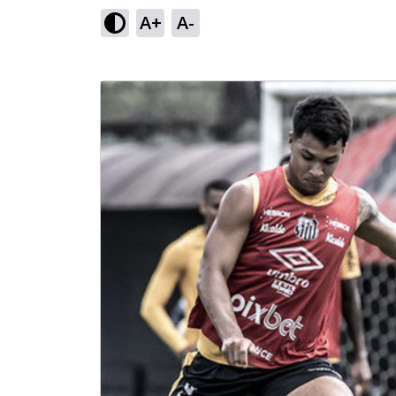
A+
A-