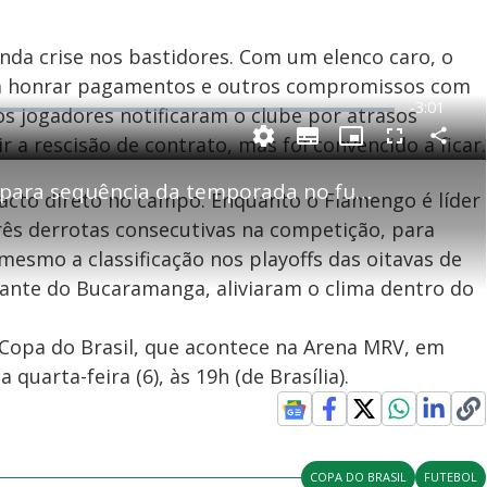
unda crise nos bastidores. Com um elenco caro, o
ara honrar pagamentos e outros compromissos com
R
-
3:01
os jogadores notificaram o clube por atrasos
e
ir a rescisão de contrato, mas foi convencido a ficar.
P
C
S
P
F
m
o
u
i
u
m
b
c
l
p
Flamengo anuncia reforços para sequência da temporada no futebol brasileiro
a
t
t
l
pacto direto no campo. Enquanto o Flamengo é líder
a
i
u
s
r
t
r
c
i
t
l
e
r
três derrotas consecutivas na competição, para
i
e
-
e
l
l
n
s
i
e
V
h
n
n
mesmo a classificação nos playoffs das oitavas de
e
a
-
i
l
r
P
o
diante do Bucaramanga, aliviaram o clima dentro do
i
c
n
c
i
t
d
u
g
a
a
r
d
e
a Copa do Brasil, que acontece na Arena MRV, em
e
T
quarta-feira (6), às 19h (de Brasília).
i
m
y
e
COPA DO BRASIL
FUTEBOL