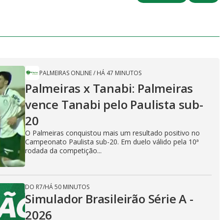
V
i
PALMEIRAS ONLINE
/
HÁ 47 MINUTOS
Palmeiras x Tanabi: Palmeiras
d
vence Tanabi pelo Paulista sub-
20
e
O Palmeiras conquistou mais um resultado positivo no
Campeonato Paulista sub-20. Em duelo válido pela 10ª
rodada da competição...
o
DO R7
/
HÁ 50 MINUTOS
Simulador Brasileirão Série A -
2026