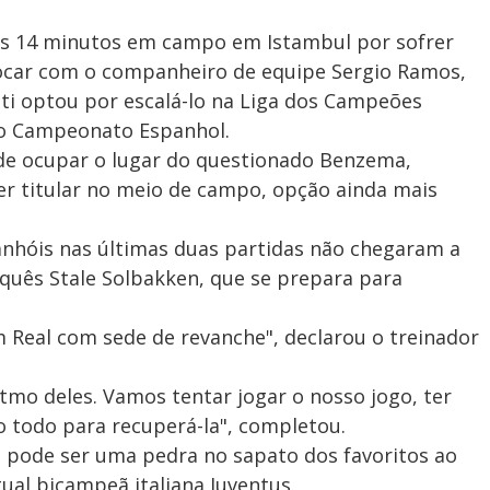
enas 14 minutos em campo em Istambul por sofrer
ocar com o companheiro de equipe Sergio Ramos,
lotti optou por escalá-lo na Liga dos Campeões
o Campeonato Espanhol.
de ocupar o lugar do questionado Benzema,
er titular no meio de campo, opção ainda mais
anhóis nas últimas duas partidas não chegaram a
quês Stale Solbakken, que se prepara para
Real com sede de revanche", declarou o treinador
itmo deles. Vamos tentar jogar o nosso jogo, ter
o todo para recuperá-la", completou.
 pode ser uma pedra no sapato dos favoritos ao
ual bicampeã italiana Juventus.