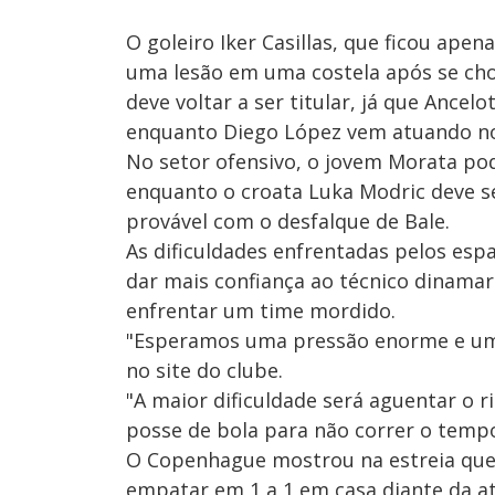
O goleiro Iker Casillas, que ficou ap
uma lesão em uma costela após se ch
deve voltar a ser titular, já que Ance
enquanto Diego López vem atuando n
No setor ofensivo, o jovem Morata po
enquanto o croata Luka Modric deve s
provável com o desfalque de Bale.
As dificuldades enfrentadas pelos esp
dar mais confiança ao técnico dinamar
enfrentar um time mordido.
"Esperamos uma pressão enorme e um 
no site do clube.
"A maior dificuldade será aguentar o r
posse de bola para não correr o temp
O Copenhague mostrou na estreia que
empatar em 1 a 1 em casa diante da at