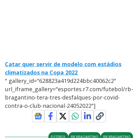
Catar quer servir de modelo com estádios
climatizados na Copa 2022
" gallery_id="628823a419d224bbc40062c2"
url_iframe_gallery="esportes.r7.com/futebol/rb-
bragantino-tera-tres-desfalques-por-covid-
contra-o-club-nacional-24052022"]
FUTEBOL
RB BRAGANTINO
RB BRAGANTINO