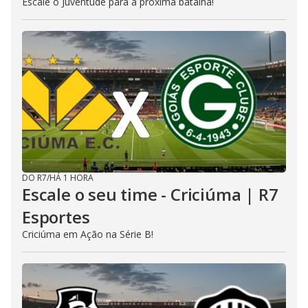
Escale o Juventude para a próxima batalha!
DO R7
/
HÁ 1 HORA
Escale o seu time - Criciúma | R7
Esportes
Criciúma em Ação na Série B!