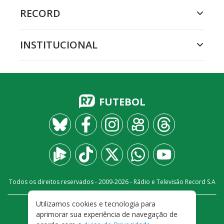
RECORD
INSTITUCIONAL
FUTEBOL
Todos os direitos reservados - 2009-
2026
- Rádio e Televisão Record S.A
Utilizamos cookies e tecnologia para
CARREIRA
FALE CONOSCO
PRIVACIDADE
aprimorar sua experiência de navegação de
TERMOS E CONDIÇÕES DE USO