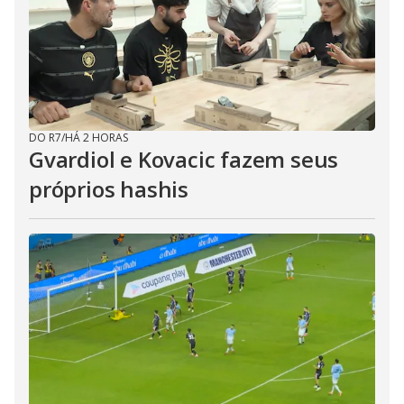
DO R7
/
HÁ 2 HORAS
Gvardiol e Kovacic fazem seus
próprios hashis