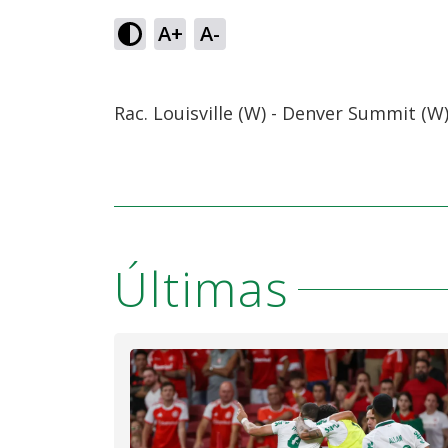
A+
A-
Rac. Louisville (W) - Denver Summit (W
Últimas