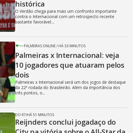
histórica
O Verdão chega para mais um confronto importante
contra o Internacional com um retrospecto recente
bastante favorável....
PALMEIRAS ONLINE
/
HÁ 33 MINUTOS
Palmeiras x Internacional: veja
10 jogadores que atuaram pelos
dois
Palmeiras x Internacional será um dos jogos de destaque
da 22ª rodada do Brasileirão. Além da importância dos
três pontos, o...
DO R7
/
HÁ 51 MINUTOS
Reijnders conclui jogadaço do
City na vitória sobre o All-Star da